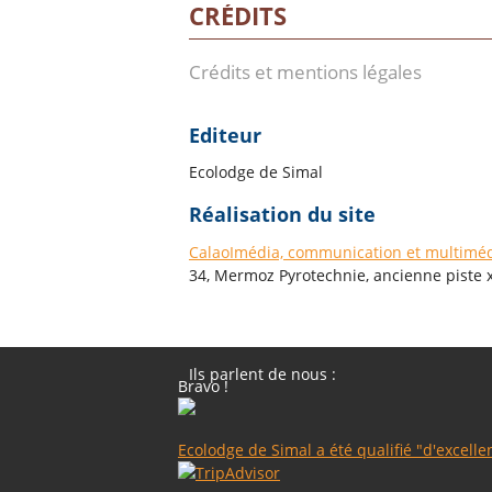
CRÉDITS
Crédits et mentions légales
Editeur
Ecolodge de Simal
Réalisation du site
CalaoImédia, communication et multimé
34, Mermoz Pyrotechnie, ancienne piste 
Ils parlent de nous :
Bravo !
Ecolodge de Simal a été qualifié "d'excell