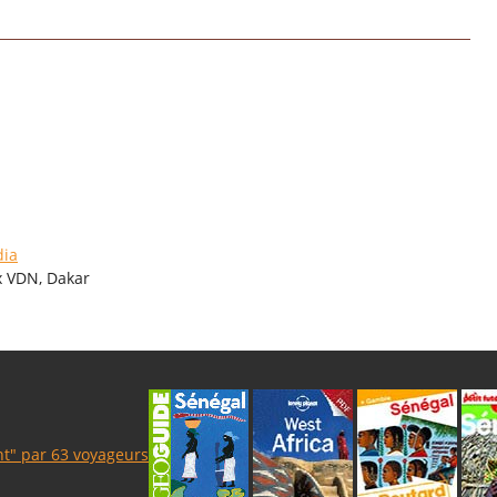
dia
x VDN, Dakar
ent" par 63 voyageurs